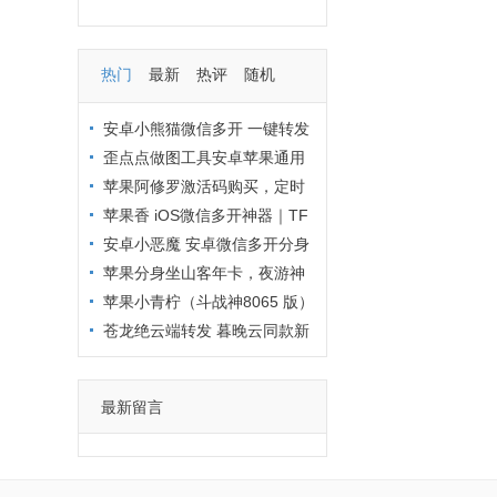
热门
最新
热评
随机
安卓小熊猫微信多开 一键转发
万群转播，微商营销神器
歪点点做图工具安卓苹果通用
下载指引
苹果阿修罗激活码购买，定时
发圈助力微商
苹果香 iOS微信多开神器｜TF
直装兑换码下载 支持多开分身
安卓小恶魔 安卓微信多开分身
神器 支持万群转播
苹果分身坐山客年卡，夜游神
新品
苹果小青柠（斗战神8065 版）
8.0.56使用概览
苍龙绝云端转发 暮晚云同款新
品登录地址
最新留言