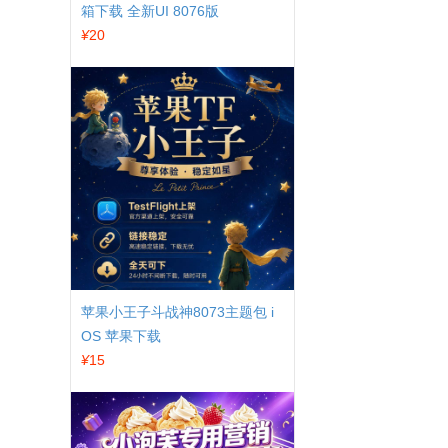
箱下载 全新UI 8076版
¥
20
苹果小王子斗战神8073主题包 i
OS 苹果下载
¥
15