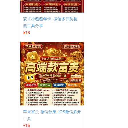
安卓小薇薇年卡_微信多开防检
测工具分享
¥
18
苹果富贵 微信分身_iOS微信多开
工具
¥
15