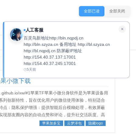
全部已读
全部关闭
×
人工客服
百灵鸟新地址http://bln.nqpdj.cn
其他产品
免费软件
QQ
手机端
http://bln.szyza.cn 备用地址 http://bl.szyza.cn
http://bl.nqpdj.cn 防屏蔽IP地址
http://154.40.37.137:17001
http://154.40.37.245:17001
5天前
_苹果小微下载
n.github.io/xw/#1苹果TF苹果小微分身软件是为苹果设备用
系列创新特性，旨在优化用户的微信使用体验，特别适合
特点：隐私保护增强：提供智能后台模糊处理，有效屏蔽
实现朋友圈内容的自动点赞和评论，提升社交活跃度。高
苹果加多宝
云梦泽包
隐藏logo