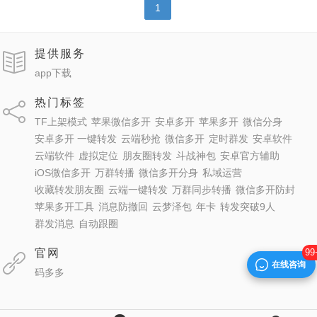
1
提供服务
app下载
热门标签
TF上架模式
苹果微信多开
安卓多开
苹果多开
微信分身
安卓多开 一键转发
云端秒抢
微信多开
定时群发
安卓软件
云端软件
虚拟定位
朋友圈转发
斗战神包
安卓官方辅助
iOS微信多开
万群转播
微信多开分身
私域运营
收藏转发朋友圈
云端一键转发
万群同步转播
微信多开防封
苹果多开工具
消息防撤回
云梦泽包
年卡
转发突破9人
群发消息
自动跟圈
官网
99
在线咨询
码多多