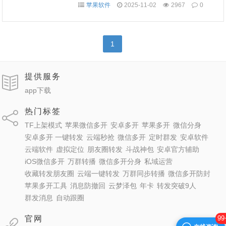
苹果软件
2025-11-02
2967
0
1
提供服务
app下载
热门标签
TF上架模式
苹果微信多开
安卓多开
苹果多开
微信分身
安卓多开 一键转发
云端秒抢
微信多开
定时群发
安卓软件
云端软件
虚拟定位
朋友圈转发
斗战神包
安卓官方辅助
iOS微信多开
万群转播
微信多开分身
私域运营
收藏转发朋友圈
云端一键转发
万群同步转播
微信多开防封
苹果多开工具
消息防撤回
云梦泽包
年卡
转发突破9人
群发消息
自动跟圈
官网
99