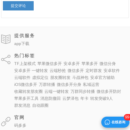
提交评论
提供服务
app下载
热门标签
TF上架模式
苹果微信多开
安卓多开
苹果多开
微信分身
安卓多开 一键转发
云端秒抢
微信多开
定时群发
安卓软件
云端软件
虚拟定位
朋友圈转发
斗战神包
安卓官方辅助
iOS微信多开
万群转播
微信多开分身
私域运营
收藏转发朋友圈
云端一键转发
万群同步转播
微信多开防封
苹果多开工具
消息防撤回
云梦泽包
年卡
转发突破9人
群发消息
自动跟圈
官网
99
在线咨询
码多多