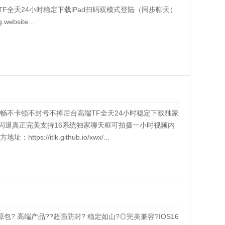
F全天24小时稳定下载iPad扫码双模式登陆（同步聊天）
ebsite...
畅不卡顿不封号不掉后台高端TF全天24小时稳定下载独家
不闪退真正完美支持16系统独家聊天框可拍摄一小时视频内
//itlk.github.io/xwx/...
源包? 高端产品??超强防封? 稳定如山?◎完美兼容?IOS16