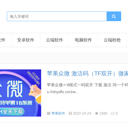
软件
安卓软件
云端软件
电脑软件
云端秒抢
苹果众微 激活码（TF双开）微
苹果众微☞tf模式一码双开 下载 激活 同一个码
s://shydfs.cn/zw...
苹果软件
2022-10-24
1560
0