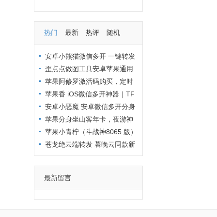
热门
最新
热评
随机
安卓小熊猫微信多开 一键转发
万群转播，微商营销神器
歪点点做图工具安卓苹果通用
下载指引
苹果阿修罗激活码购买，定时
发圈助力微商
苹果香 iOS微信多开神器｜TF
直装兑换码下载 支持多开分身
安卓小恶魔 安卓微信多开分身
神器 支持万群转播
苹果分身坐山客年卡，夜游神
新品
苹果小青柠（斗战神8065 版）
8.0.56使用概览
苍龙绝云端转发 暮晚云同款新
品登录地址
最新留言