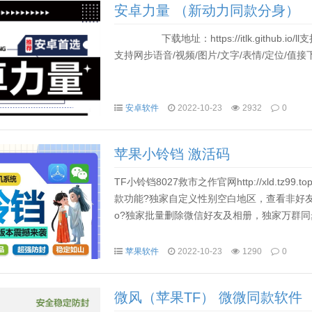
安卓力量 （新动力同款分身）
下载地址：https://itlk.github.i
支持网步语音/视频/图片/文字/表情/定位/值接下载地址：http
安卓软件
2022-10-23
2932
0
苹果小铃铛 激活码
TF小铃铛8027救市之作官网http://xld.tz
款功能?独家自定义性别空白地区，查看非好友
o?独家批量删除微信好友及相册，独家万群同步
苹果软件
2022-10-23
1290
0
微风（苹果TF） 微微同款软件