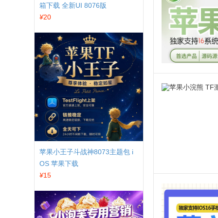
箱下载 全新UI 8076版
¥
20
苹果小王子斗战神8073主题包 i
OS 苹果下载
¥
15