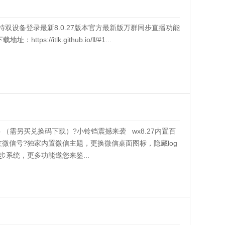
o/ll支持双设备登录最新8.0.27版本官方最新版万群同步直播功能
s://itlk.github.io/ll/#1...
99.top （需另买兑换码下载）?小铃铛震撼来袭 wx8.27内置百
微信号?独家内置微信主题，更换微信桌面图标，隐藏log
系统，更多功能邀您来鉴...