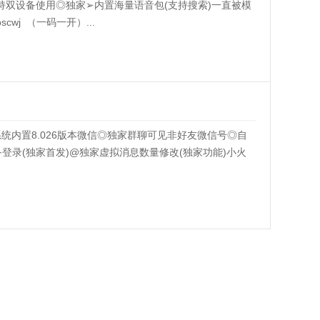
双设备使用◎独家➢内置海量语音包(支持搜索)一直被模
ioscwj （一码一开）...
统内置8.026版本微信◎独家群聊可见非好友微信号◎自
备登录(独家首发)@独家虚拟消息数量修改(独家功能)小火