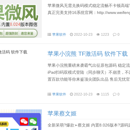
苹果微风无需兑换码模式稳定流畅不卡顿高端T
真正完美支持16系统官网：http://www.weifeng.w
苹果软件
2022-10-23
1223
0
苹果小浣熊 TF激活码 软件下载
苹果小浣熊重磅来袭霸气出征原包源码 稳定流
iPad扫码双模式登陆（同步聊天）不崩溃，
置百款功能等你来鉴顶尖团队出品 售后无忧官方地址：https:
苹果软件
2022-10-23
1115
0
苹果蔡文姬
全新呆萌?爆款➢蔡文姬 内置8.026版本?源码