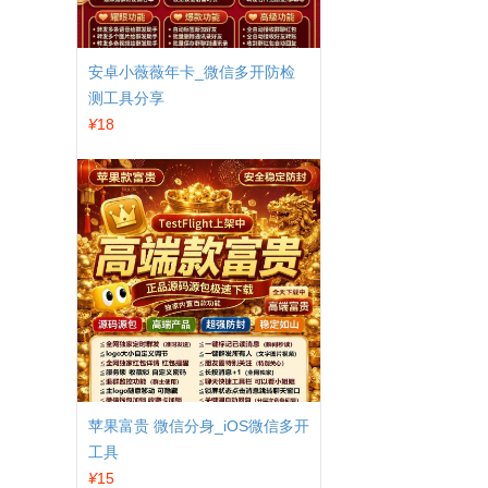
安卓小薇薇年卡_微信多开防检
测工具分享
¥
18
苹果富贵 微信分身_iOS微信多开
工具
¥
15