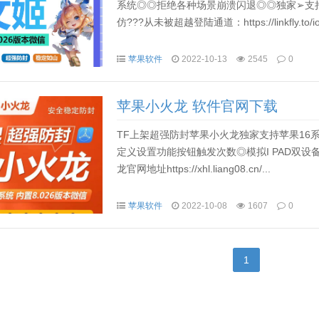
系统◎◎拒绝各种场景崩溃闪退◎◎独家➢支持
仿???从未被超越登陆通道：https://linkfly.to/
苹果软件
2022-10-13
2545
0
苹果小火龙 软件官网下载
TF上架超强防封苹果小火龙独家支持苹果16系
定义设置功能按钮触发次数◎模拟I PAD双设
龙官网地址https://xhl.liang08.cn/...
苹果软件
2022-10-08
1607
0
1