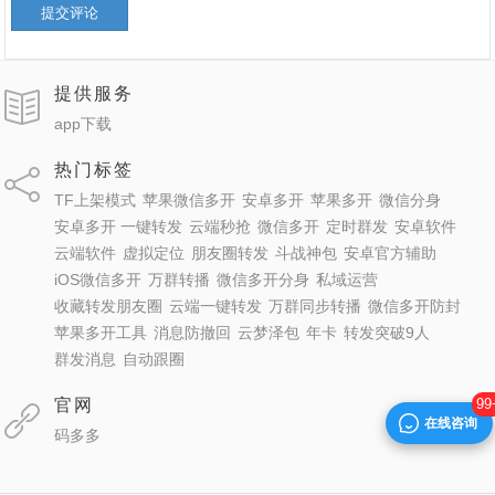
提交评论
提供服务
app下载
热门标签
TF上架模式
苹果微信多开
安卓多开
苹果多开
微信分身
安卓多开 一键转发
云端秒抢
微信多开
定时群发
安卓软件
云端软件
虚拟定位
朋友圈转发
斗战神包
安卓官方辅助
iOS微信多开
万群转播
微信多开分身
私域运营
收藏转发朋友圈
云端一键转发
万群同步转播
微信多开防封
苹果多开工具
消息防撤回
云梦泽包
年卡
转发突破9人
群发消息
自动跟圈
官网
99
在线咨询
码多多