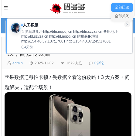
全部已读
全部关闭
×
人工客服
网站导航
百灵鸟新地址http://bln.nqpdj.cn http://bln.szyza.cn 备用地址
http://bl.szyza.cn http://bl.nqpdj.cn 防屏蔽IP地址
http://154.40.37.137:17001 http://154.40.37.245:17001
苹果手机数据迁移 一键换机 + iCloud + 数据
4天前
线，高效传数据
admin
2025-11-02
1679浏览
0评论
苹果数据迁移怕卡顿 / 丢数据？看这份攻略！3 大方案 + 问
题解决，适配全场景！